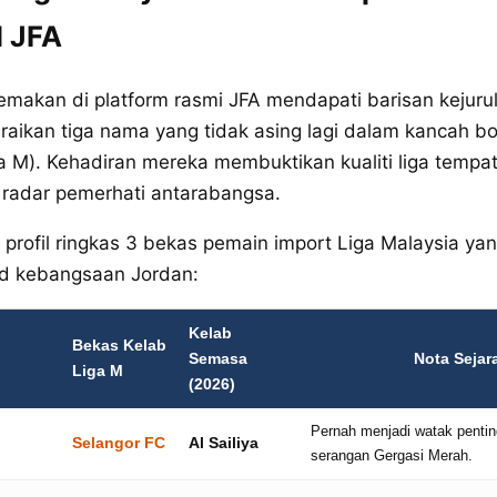
l JFA
emakan di platform rasmi JFA mendapati barisan kejuru
raikan tiga nama yang tidak asing lagi dalam kancah b
a M). Kehadiran mereka membuktikan kualiti liga tempa
radar pemerhati antarabangsa.
 profil ringkas 3 bekas pemain import Liga Malaysia yan
d kebangsaan Jordan:
Kelab
Bekas Kelab
Semasa
Nota Sejar
Liga M
(2026)
Pernah menjadi watak pentin
Selangor FC
Al Sailiya
serangan Gergasi Merah.