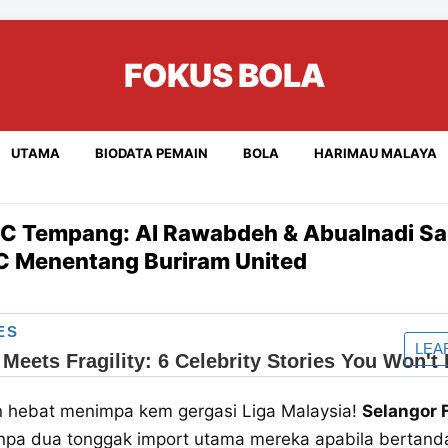
FOKUS BOLA
UTAMA
BIODATA PEMAIN
BOLA
HARIMAU MALAYA
FC Tempang: Al Rawabdeh & Abualnadi Sa
CC Menentang Buriram United
 hebat menimpa kem gergasi Liga Malaysia!
Selangor 
anpa dua tonggak import utama mereka apabila bertand