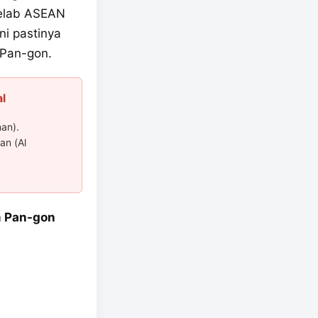
Kelab ASEAN
ni pastinya
 Pan-gon.
l
an).
an (Al
m Pan-gon