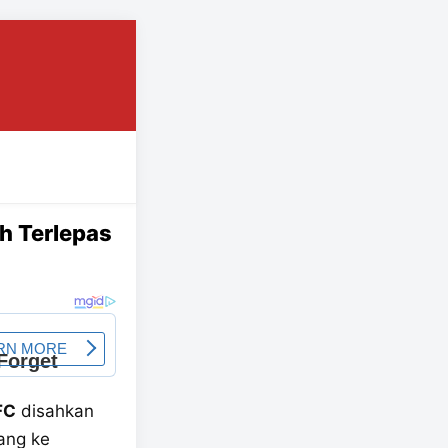
h Terlepas
FC
disahkan
ang ke