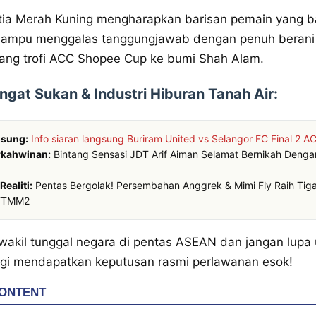
ia Merah Kuning mengharapkan barisan pemain yang bak
ampu menggalas tanggungjawab dengan penuh berani
ng trofi ACC Shopee Cup ke bumi Shah Alam.
angat Sukan & Industri Hiburan Tanah Air:
gsung:
Info siaran langsung Buriram United vs Selangor FC Final 2 A
rkahwinan:
Bintang Sensasi JDT Arif Aiman Selamat Bernikah Dengan 
ealiti:
Pentas Bergolak! Persembahan Anggrek & Mimi Fly Raih Tig
 TTMM2
wakil tunggal negara di pentas ASEAN dan jangan lupa u
agi mendapatkan keputusan rasmi perlawanan esok!