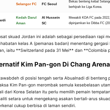
Bekas benteng kebal Selang
Selangor FC
FC Seoul
berhijrah ke Liga Korea.
Kedah Darul
Al Hussein
Mewakili KDA FC pada 2022
rdi
Aman
SC
dipinjamkan ke Dibba FC (20
usat skuad Jordan ini adalah sebagai persediaan rapi 
ahabatan kelas A (pemanas badan) menentang gergasi
an, iaitu **Switzerland pada 31 Mei** dan **Colombia 
ternatif Kim Pan-gon Di Chang Arena
Rawabdeh di posisi tengah serta Abualnadi di benteng
aksa Kim Pan-gon merombak semula kesebelasan utama
li dari Korea Selatan itu perlu memilih pemain tempata
liti setara untuk mengekang asakan bertali-arus skua
rkenal cukup berbisa di laman sendiri.