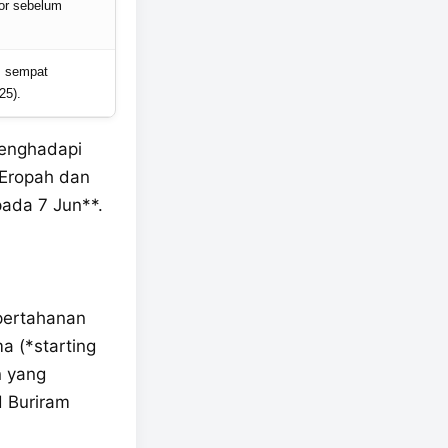
or sebelum
, sempat
25).
menghadapi
 Eropah dan
pada 7 Jun**.
 pertahanan
 (*starting
n yang
d Buriram