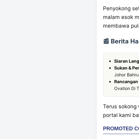
Penyokong set
malam esok m
membawa pula
📰 Berita H
Siaran Lan
Sukan & Pe
Johor Bahru
Rancangan R
Ovation Di
Terus sokong 
portal kami b