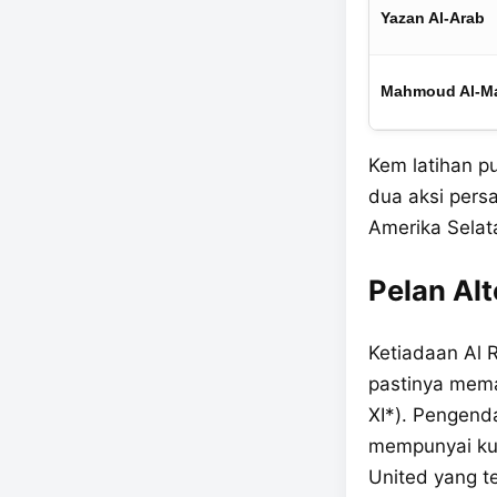
Yazan Al-Arab
Mahmoud Al-Ma
Kem latihan p
dua aksi pers
Amerika Selat
Pelan Al
Ketiadaan Al 
pastinya mem
XI*). Pengenda
mempunyai kua
United yang te