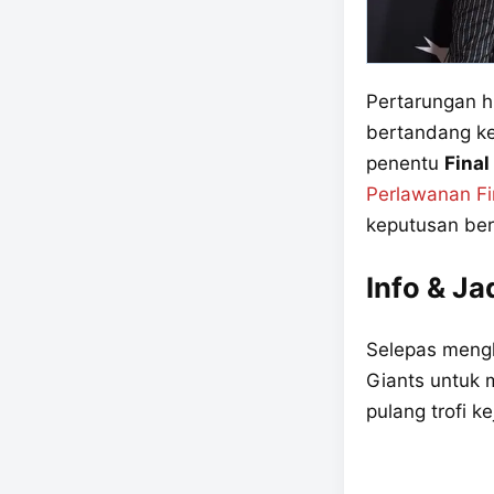
Pertarungan h
bertandang ke
penentu
Fina
Perlawanan Fi
keputusan ber
Info & J
Selepas mengha
Giants untuk
pulang trofi k