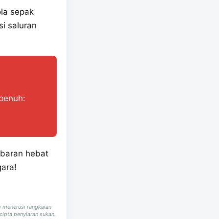
ola sepak
i saluran
 penuh:
baran hebat
gara!
 menerusi rangkaian
cipta penyiaran sukan.