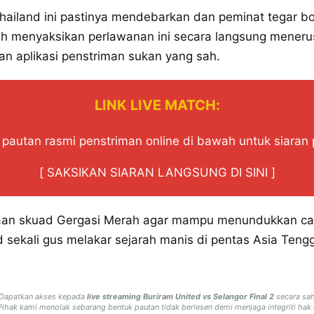
Thailand ini pastinya mendebarkan dan peminat tegar b
h menyaksikan perlawanan ini secara langsung menerus
dan aplikasi penstriman sukan yang sah.
LINK LIVE MATCH:
pautan rasmi penstriman online di bawah untuk siaran
[ SAKSIKAN SIARAN LANGSUNG DI SINI ]
aan skuad Gergasi Merah agar mampu menundukkan ca
d sekali gus melakar sejarah manis di pentas Asia Teng
 Dapatkan akses kepada
live streaming Buriram United vs Selangor Final 2
secara sah
 Pihak kami menolak sebarang bentuk pautan tidak berlesen demi menjaga integriti hak 