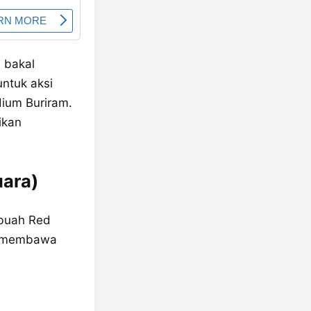
C
bakal
ntuk aksi
ium Buriram.
ikan
uara)
 buah Red
gi membawa