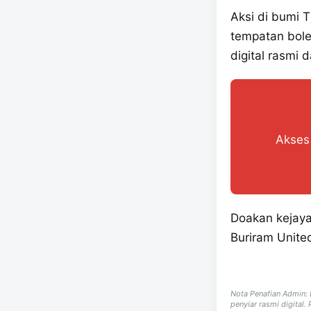
Aksi di bumi 
tempatan bole
digital rasmi 
Akses 
Doakan kejay
Buriram Unite
Nota Penafian Admin:
penyiar rasmi digital.