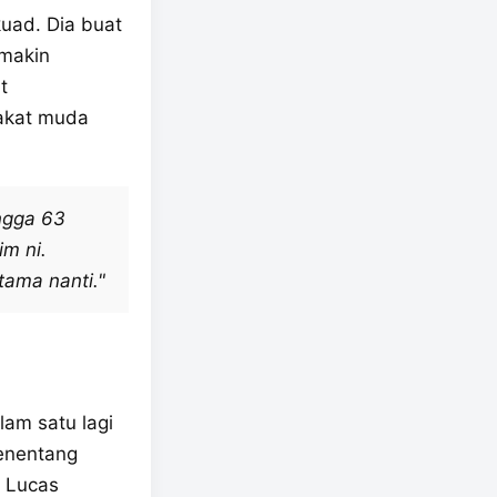
kuad. Dia buat
 makin
ut
bakat muda
ingga 63
m ni.
tama nanti."
lam satu lagi
enentang
n Lucas