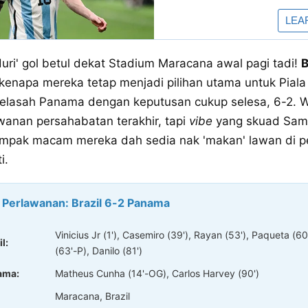
ri' gol betul dekat Stadium Maracana awal pagi tadi!
B
enapa mereka tetap menjadi pilihan utama untuk Piala D
elasah Panama dengan keputusan cukup selesa, 6-2. 
wanan persahabatan terakhir, tapi
vibe
yang skuad Sam
mpak macam mereka dah sedia nak 'makan' lawan di pe
i.
 Perlawanan: Brazil 6-2 Panama
Vinicius Jr (1'), Casemiro (39'), Rayan (53'), Paqueta (60
l:
(63'-P), Danilo (81')
ama:
Matheus Cunha (14'-OG), Carlos Harvey (90')
Maracana, Brazil