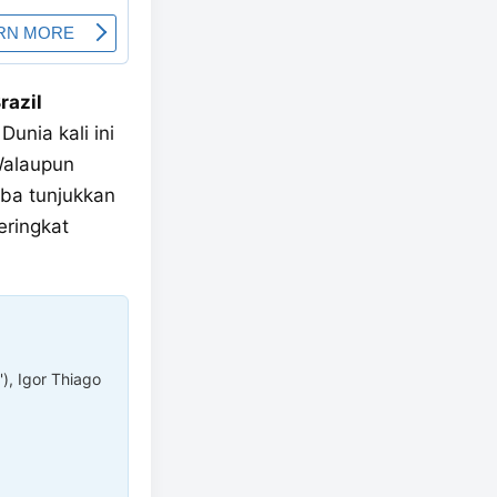
razil
unia kali ini
Walaupun
ba tunjukkan
ringkat
'), Igor Thiago