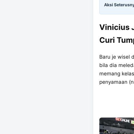
Aksi Seterusn
Vinicius
Curi Tu
Baru je wisel d
bila dia mele
memang kelas 
penyamaan (nas