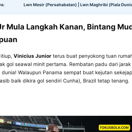
ya:
Lwn Mesir (Persahabatan) | Lwn Maghribi (Piala Dunia
 Jr Mula Langkah Kanan, Bintang Mu
mpuan
itiup,
Vinicius Junior
terus buat penyokong tuan ruma
dak gol seawal minit pertama. Rembatan padu dari jarak
dunia! Walaupun Panama sempat buat kejutan sekejap 
ib baik dikira gol sendiri Cunha), Brazil tetap tenang.