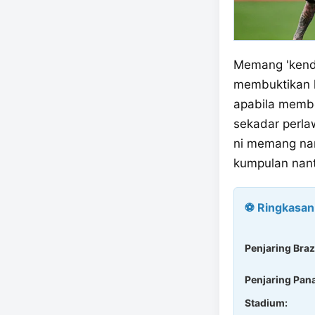
Memang 'kendu
membuktikan k
apabila memb
sekadar perla
ni memang na
kumpulan nant
⚽ Ringkasan
Penjaring Brazi
Penjaring Pan
Stadium: