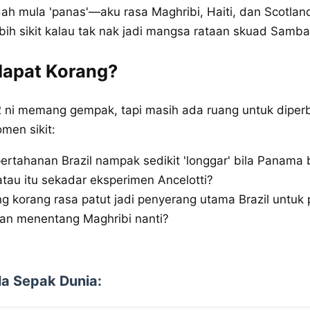
ah mula 'panas'—aku rasa Maghribi, Haiti, dan Scotlan
bih sikit kalau tak nak jadi mangsa rataan skuad Samba
apat Korang?
 ni memang gempak, tapi masih ada ruang untuk diperb
men sikit:
rtahanan Brazil nampak sedikit 'longgar' bila Panama 
 atau itu sekadar eksperimen Ancelotti?
g korang rasa patut jadi penyerang utama Brazil untuk
n menentang Maghribi nanti?
ola Sepak Dunia: