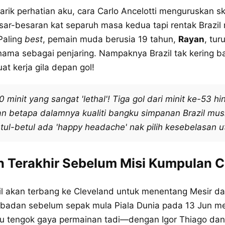
rik perhatian aku, cara Carlo Ancelotti menguruskan s
sar-besaran kat separuh masa kedua tapi rentak Brazil
Paling
best
, pemain muda berusia 19 tahun,
Rayan
, tur
ama sebagai penjaring. Nampaknya Brazil tak kering 
at kerja gila depan gol!
 minit yang sangat 'lethal'! Tiga gol dari minit ke-53 h
 betapa dalamnya kualiti bangku simpanan Brazil musi
etul-betul ada 'happy headache' nak pilih kesebelasan u
n Terakhir Sebelum Misi Kumpulan C
zil akan terbang ke Cleveland untuk menentang Mesir da
 badan sebelum sepak mula Piala Dunia pada 13 Jun m
au tengok gaya permainan tadi—dengan Igor Thiago da