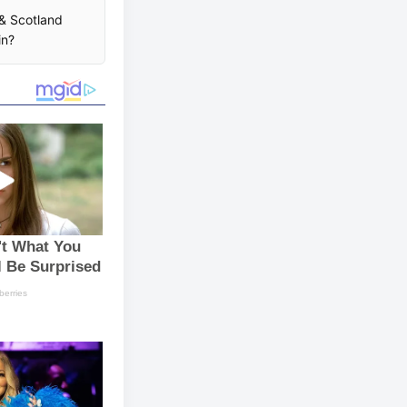
 & Scotland
in?