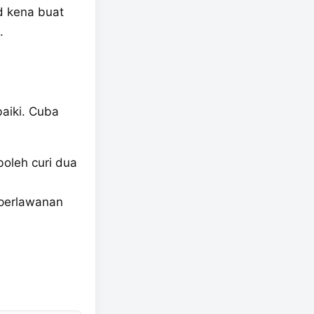
d kena buat
.
aiki. Cuba
boleh curi dua
 perlawanan