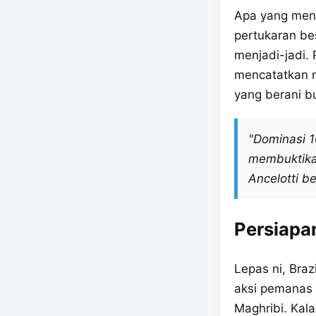
Apa yang mena
pertukaran be
menjadi-jadi. 
mencatatkan n
yang berani bu
"Dominasi 10
membuktikan
Ancelotti b
Persiapa
Lepas ni, Bra
aksi pemanas
Maghribi. Kal