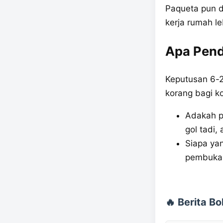
Paqueta pun d
kerja rumah le
Apa Pend
Keputusan 6-2
korang bagi ko
Adakah pe
gol tadi,
Siapa yan
pembukaa
🔥 Berita B