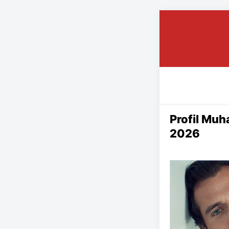
Profil Muh
2026