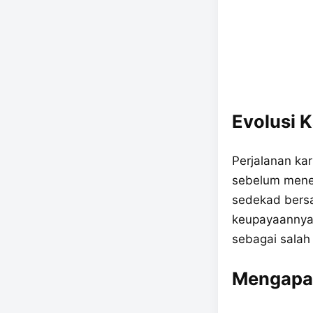
Evolusi 
Perjalanan kar
sebelum mene
sedekad bersam
keupayaannya 
sebagai salah
Mengapa 