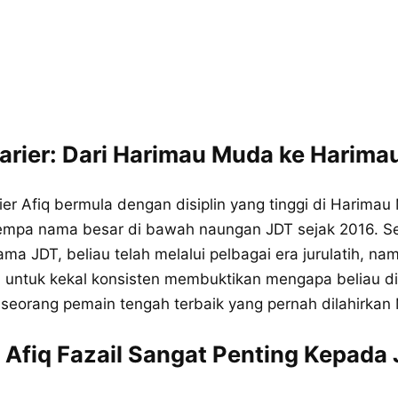
Karier: Dari Harimau Muda ke Harima
ier Afiq bermula dengan disiplin yang tinggi di Harima
mpa nama besar di bawah naungan JDT sejak 2016. S
a JDT, beliau telah melalui pelbagai era jurulatih, na
untuk kekal konsisten membuktikan mengapa beliau d
 seorang pemain tengah terbaik yang pernah dilahirkan 
Afiq Fazail Sangat Penting Kepada