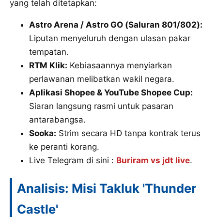
yang telah ditetapkan:
Astro Arena / Astro GO (Saluran 801/802):
Liputan menyeluruh dengan ulasan pakar
tempatan.
RTM Klik:
Kebiasaannya menyiarkan
perlawanan melibatkan wakil negara.
Aplikasi Shopee & YouTube Shopee Cup:
Siaran langsung rasmi untuk pasaran
antarabangsa.
Sooka:
Strim secara HD tanpa kontrak terus
ke peranti korang.
Live Telegram di sini :
Buriram vs jdt live
.
Analisis: Misi Takluk 'Thunder
Castle'