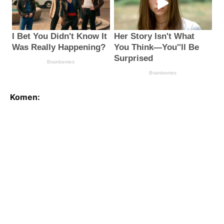
Komen: