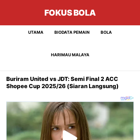
FOKUS BOLA
UTAMA
BIODATA PEMAIN
BOLA
HARIMAU MALAYA
Buriram United vs JDT: Semi Final 2 ACC
Shopee Cup 2025/26 (Siaran Langsung)