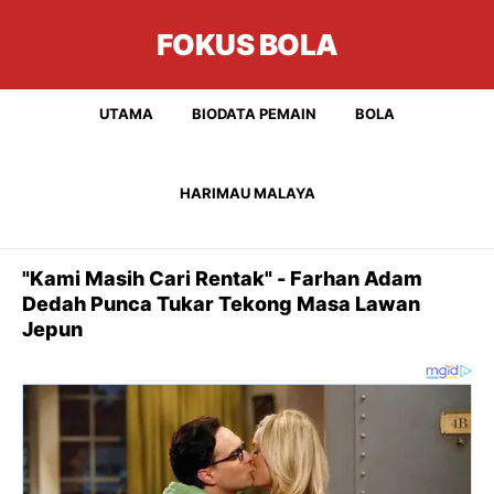
FOKUS BOLA
UTAMA
BIODATA PEMAIN
BOLA
HARIMAU MALAYA
"Kami Masih Cari Rentak" - Farhan Adam
Dedah Punca Tukar Tekong Masa Lawan
Jepun