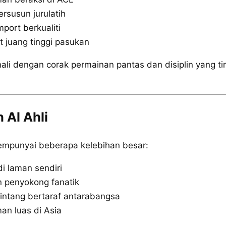
tersusun jurulatih
port berkualiti
 juang tinggi pasukan
ali dengan corak permainan pantas dan disiplin yang tin
 Al Ahli
mempunyai beberapa kelebihan besar:
i laman sendiri
 penyokong fanatik
intang bertaraf antarabangsa
an luas di Asia