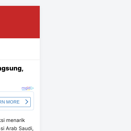
angsung,
si menarik
si Arab Saudi,