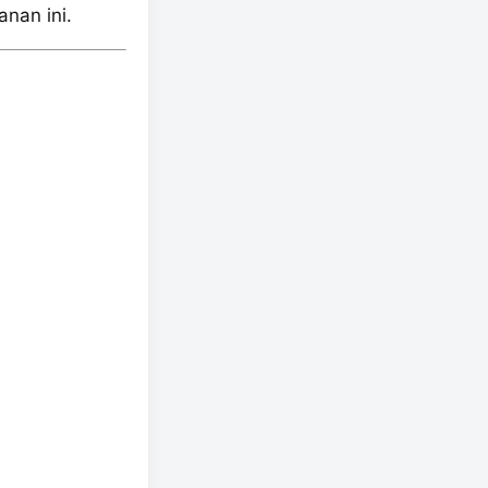
nan ini.