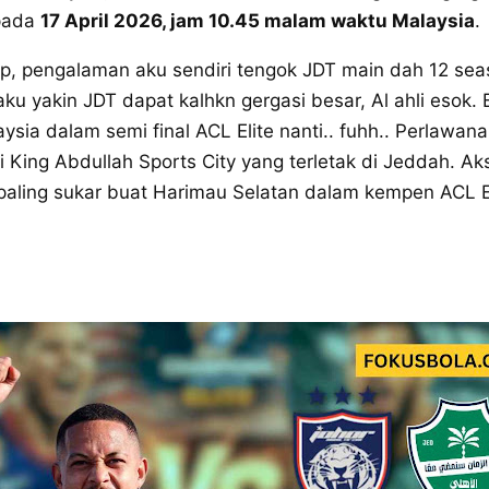
ada
17 April 2026, jam 10.45 malam waktu Malaysia
.
ap, pengalaman aku sendiri tengok JDT main dah 12 sea
u yakin JDT dapat kalhkn gergasi besar, Al ahli esok.
ysia dalam semi final ACL Elite nanti.. fuhh.. Perlawana
di
King Abdullah Sports City
yang terletak di
Jeddah
. Ak
 paling sukar buat Harimau Selatan dalam kempen ACL El