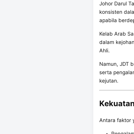
Johor Darul T
konsisten dal
apabila berdep
Kelab Arab Sa
dalam kejohan
Ahli.
Namun, JDT bu
serta pengala
kejutan.
Kekuatan
Antara faktor
Pengalam