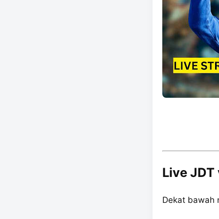
Live JDT 
Dekat bawah n