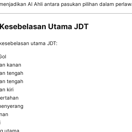
menjadikan Al Ahli antara pasukan pilihan dalam perlawa
Kesebelasan Utama JDT
kesebelasan utama JDT:
Gol
an kanan
an tengah
an tengah
n kiri
ertahan
menyerang
nan
i
g utama