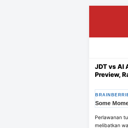
JDT vs Al 
Preview, 
Perlawanan 
melibatkan wa