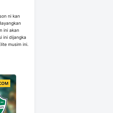
son ni kan
 Bayangkan
n ini akan
si ini dijangka
ite musim ini.