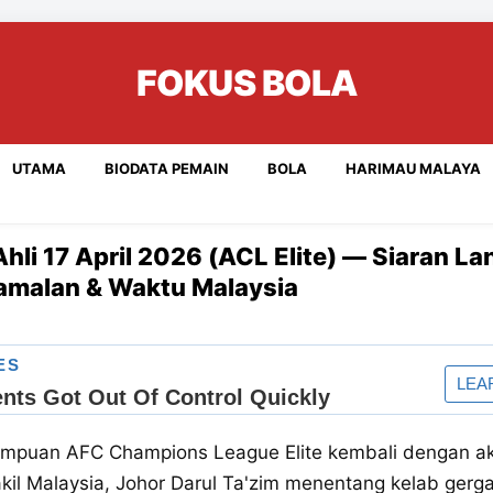
FOKUS BOLA
UTAMA
BIODATA PEMAIN
BOLA
HARIMAU MALAYA
Ahli 17 April 2026 (ACL Elite) — Siaran L
Ramalan & Waktu Malaysia
tumpuan
AFC Champions League Elite
kembali dengan ak
kil Malaysia,
Johor Darul Ta'zim
menentang kelab gerga