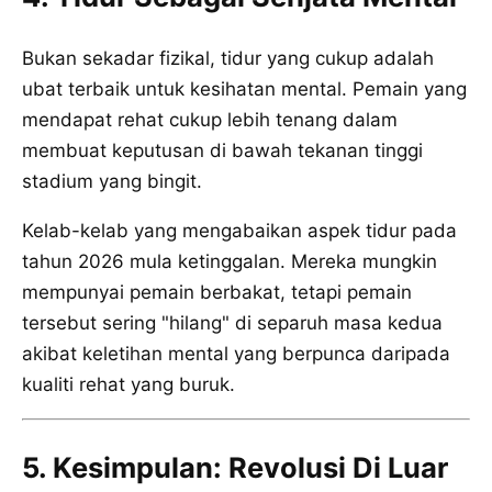
Bukan sekadar fizikal, tidur yang cukup adalah
ubat terbaik untuk kesihatan mental. Pemain yang
mendapat rehat cukup lebih tenang dalam
membuat keputusan di bawah tekanan tinggi
stadium yang bingit.
Kelab-kelab yang mengabaikan aspek tidur pada
tahun 2026 mula ketinggalan. Mereka mungkin
mempunyai pemain berbakat, tetapi pemain
tersebut sering "hilang" di separuh masa kedua
akibat keletihan mental yang berpunca daripada
kualiti rehat yang buruk.
5. Kesimpulan: Revolusi Di Luar